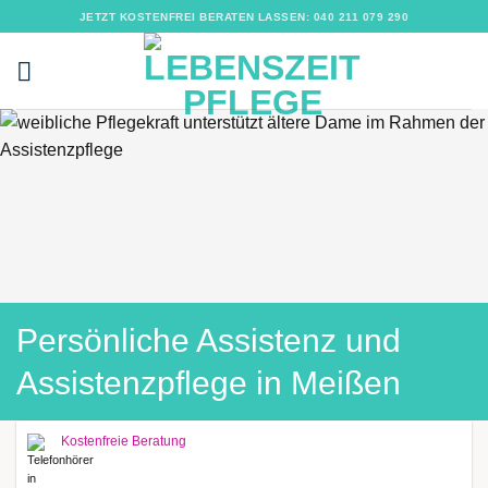
Zum
JETZT KOSTENFREI BERATEN LASSEN: 040 211 079 290
Inhalt
springen
Persönliche Assistenz und
Assistenzpflege in Meißen
Kostenfreie Beratung