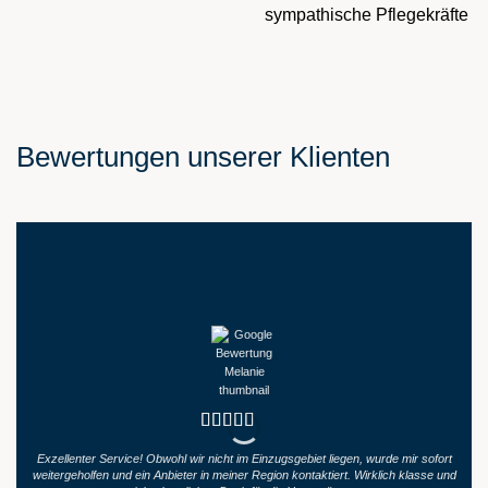
sympathische Pflegekräfte
Bewertungen unserer Klienten
Exzellenter Service! Obwohl wir nicht im Einzugsgebiet liegen, wurde mir sofort
K
weitergeholfen und ein Anbieter in meiner Region kontaktiert. Wirklich klasse und