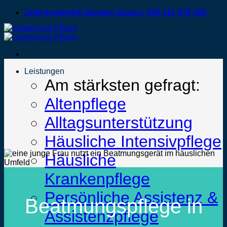
Zum
Jetzt kostenfrei beraten lassen: 040 211 079 290
Inhalt
springen
Leistungen
Am stärksten gefragt:
Altenpflege
Alltagsunterstützung
Häusliche Intensivpflege
Häusliche
Krankenpflege
Persönliche Assistenz &
Beatmungspflege in
Assistenzpflege