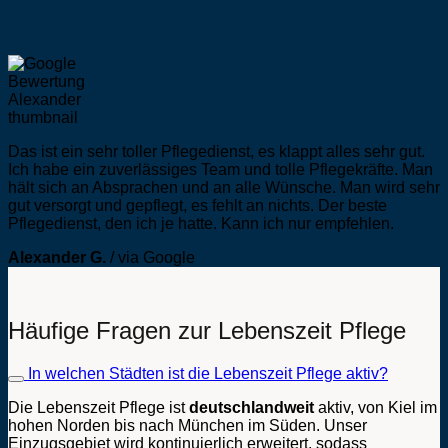
Das ist ein sehr toller Pflegedienst, es klappt alles sehr gut.
Ich habe ein zuverlässiges Team und tolle Pflegekräfte. Man
hält sich an Absprachen und an alle Wünsche. Man wird sehr
gut versorgt und gepflegt, es fehlt an nichts. Der beste
Pflegedienst, den ich je hatte. Kann ich nur empfehlen.
Alexander G.
/
via Google
Häufige Fragen zur Lebenszeit Pflege
In welchen Städten ist die Lebenszeit Pflege aktiv?
Die Lebenszeit Pflege ist
deutschlandweit
aktiv, von Kiel im
hohen Norden bis nach München im Süden. Unser
Einzugsgebiet wird kontinuierlich erweitert, sodass