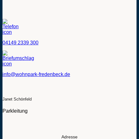
04149 2339 300
info@wohnpark-fredenbeck.de
Janet Schönfeld
Parkleitung
Adresse