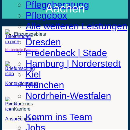
Pflegeberatung
Aachen
Pflegebox
Alle weiteren Leistungen
Einzugsgebiete
Dresden
Fredenbeck | Stade
Kostenfreie Beratung
Hamburg | Norderstedt
Kiel
München
Kontaktformular
Nordrhein-Westfalen
Über uns
Karriere
Komm ins Team
Ansprechpartner
Jobs