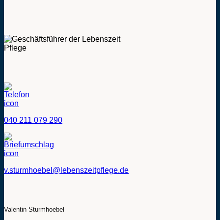
040 211 079 290
v.sturmhoebel@lebenszeitpflege.de
Valentin Sturmhoebel