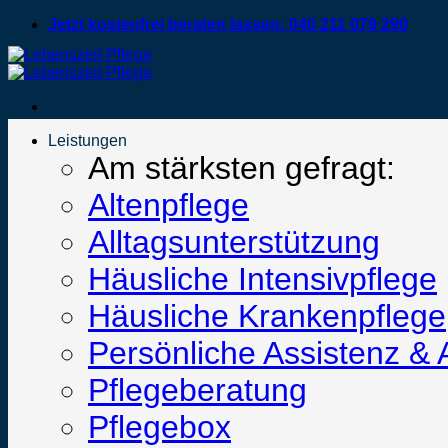
Zum
Jetzt kostenfrei beraten lassen: 040 211 079 290
Inhalt
springen
Leistungen
Am stärksten gefragt:
Altenpflege
Alltagsunterstützung
Häusliche Intensivpflege
Häusliche Krankenpflege
Persönliche Assistenz & 
Pflegeberatung
Pflegebox