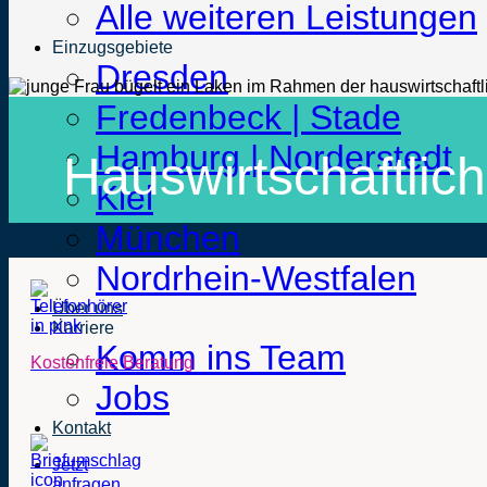
Alle weiteren Leistungen
Einzugsgebiete
Dresden
Fredenbeck | Stade
Hamburg | Norderstedt
Hauswirtschaftlic
Kiel
München
Nordrhein-Westfalen
Über uns
Karriere
Komm ins Team
Kostenfreie Beratung
Jobs
Kontakt
Jetzt
anfragen