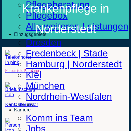
Pflegeberatung
Krankenpflege in
Pflegebox
Alle weiteren Leistungen
Norderstedt
Einzugsgebiete
Dresden
Fredenbeck | Stade
Hamburg | Norderstedt
Kostenfreie Beratung
Kiel
München
Nordrhein-Westfalen
Kontaktformular
Über uns
Karriere
Komm ins Team
Jobs