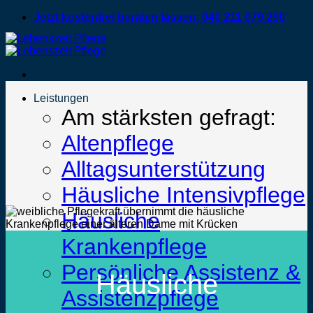
Zum
Jetzt kostenfrei beraten lassen: 040 211 079 290
Inhalt
springen
Leistungen
Am stärksten gefragt:
Altenpflege
Alltagsunterstützung
Häusliche Intensivpflege
Häusliche
Krankenpflege
Persönliche Assistenz &
Häusliche
Assistenzpflege