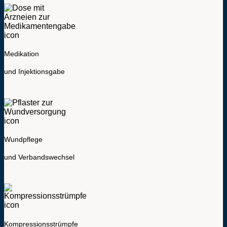
Medikation
und Injektionsgabe
Wundpflege
und Verbandswechsel
Kompressionsstrümpfe