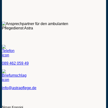
089 462 059 49
info@astrapflege.de
Niman Krasniqi