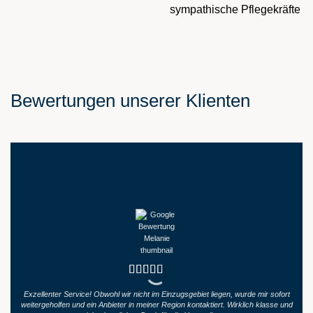
sympathische Pflegekräfte
Bewertungen unserer Klienten
Exzellenter Service! Obwohl wir nicht im Einzugsgebiet liegen, wurde mir sofort
K
weitergeholfen und ein Anbieter in meiner Region kontaktiert. Wirklich klasse und