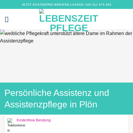
Zum
JETZT KOSTENFREI BERATEN LASSEN: 040 211 079 290
Inhalt
springen
Persönliche Assistenz und
Assistenzpflege in Plön
Kostenfreie Beratung