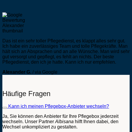
Das ist ein sehr toller Pflegedienst, es klappt alles sehr gut.
Ich habe ein zuverlässiges Team und tolle Pflegekräfte. Man
hält sich an Absprachen und an alle Wünsche. Man wird sehr
gut versorgt und gepflegt, es fehlt an nichts. Der beste
Pflegedienst, den ich je hatte. Kann ich nur empfehlen.
Alexander G.
/
via Google
Häufige Fragen
Kann ich meinen Pflegebox-Anbieter wechseln?
Ja, Sie können den Anbieter für Ihre Pflegebox jederzeit
wechseln. Unser Partner
Albisana
hilft Ihnen dabei, den
Wechsel unkompliziert zu gestalten.