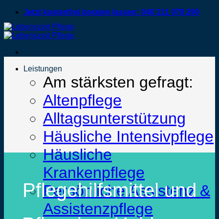
Zum
Jetzt kostenfrei beraten lassen: 040 211 079 290
Inhalt
springen
Leistungen
Am stärksten gefragt:
Altenpflege
Alltagsunterstützung
Häusliche Intensivpflege
Häusliche
Krankenpflege
Pflegehilfsmittel und
Persönliche Assistenz &
Assistenzpflege