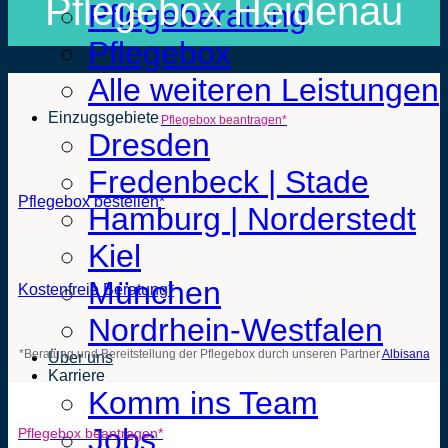
Pflegebox Heidenau
Pflegeberatung
Pflegebox
Alle weiteren Leistungen
Einzugsgebiete
Pflegebox beantragen*
Dresden
Fredenbeck | Stade
Pflegebox bestellen*
Hamburg | Norderstedt
Kiel
München
Kostenfreie Beratung*
Nordrhein-Westfalen
*Beratung und Bereitstellung der Pflegebox durch unseren Partner
Albisana
Über uns
Karriere
Komm ins Team
Jobs
Pflegebox beantragen*