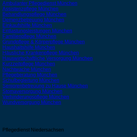
Ambulanter Pflegedienst
München
Assistenzpflege
München
Behandlungspflege
München
Demenzbetreuung
München
Einkaufshilfe
München
Entlastungsleistungen
München
Familienpflege
München
Grundpflege & Körperpflege
München
Haushaltshilfe
München
Häusliche Krankenpflege
München
Hauswirtschaftliche Versorgung
München
Kurzzeitpflege
München
Nachtwache
München
Pflegeberatung
München
Schulbegleitung
München
Seniorenbetreuung zu Hause
München
Stomaversorgung
München
Verhinderungspflege
München
Wundversorgung
München
Pflegedienst Niedersachsen