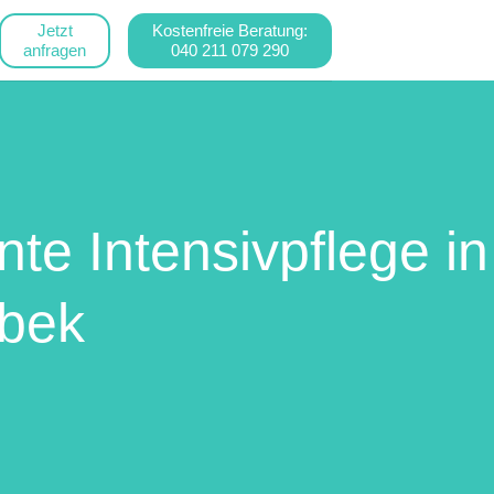
Jetzt
Kostenfreie Beratung:
anfragen
040 211 079 290
te Intensivpflege in
nbek