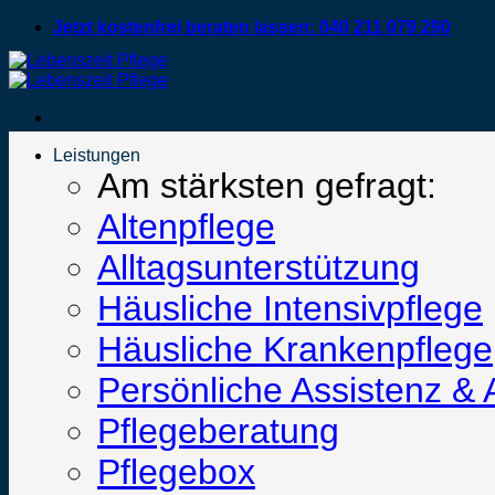
Zum
Jetzt kostenfrei beraten lassen: 040 211 079 290
Inhalt
springen
Leistungen
Am stärksten gefragt:
Altenpflege
Alltagsunterstützung
Häusliche Intensivpflege
Häusliche Krankenpflege
Persönliche Assistenz & 
Pflegeberatung
Pflegebox