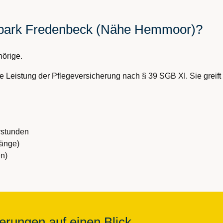
npark Fredenbeck (Nähe Hemmoor)?
hörige.
ine Leistung der Pflegeversicherung nach § 39 SGB XI. Sie gre
rstunden
gänge)
en)
erungen auf einen Blick