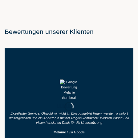
Bewertungen unserer Klienten
Exzellenter Service! Obwohl wir nicht im Einzugsgebiet liegen, wurde mir sofort
K
weitergeholfen und ein Anbieter in meiner Region kontaktiert. Wirklich klasse und
vielen herzlichen Dank für die Unterstützung
Melanie
/
via Google