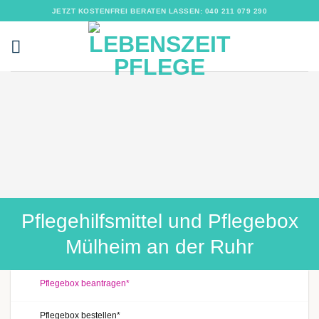
Zum
JETZT KOSTENFREI BERATEN LASSEN: 040 211 079 290
Inhalt
springen
Pflegehilfsmittel und Pflegebox
Mülheim an der Ruhr
Pflegebox beantragen*
Pflegebox bestellen*