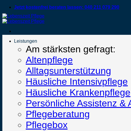
Zum
Jetzt kostenfrei beraten lassen: 040 211 079 290
Inhalt
springen
Leistungen
Am stärksten gefragt:
Altenpflege
Alltagsunterstützung
Häusliche Intensivpflege
Häusliche Krankenpflege
Persönliche Assistenz & 
Pflegeberatung
Pflegebox