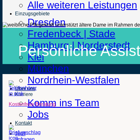
Alle weiteren Leistungen
Einzugsgebiete
Dresden
Fredenbeck | Stade
Hamburg | Norderstedt
Persönliche Assis
Kiel
München
Nordrhein-Westfalen
Über uns
Karriere
Komm ins Team
Kostenfreie Beratung
Jobs
Kontakt
Jetzt
anfragen