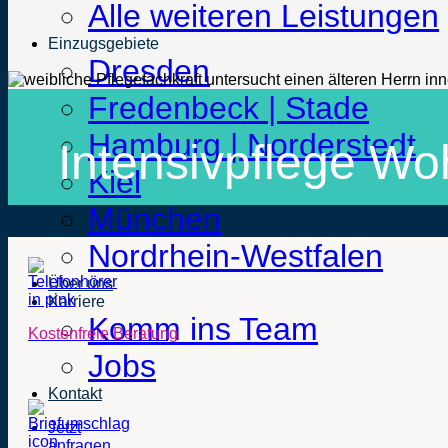
Alle weiteren Leistungen
Einzugsgebiete
Dresden
Fredenbeck | Stade
Hamburg | Norderstedt
Intensivpflege W
Kiel
München
Nordrhein-Westfalen
Über uns
Karriere
Komm ins Team
Kostenfreie Beratung
Jobs
Kontakt
Jetzt
anfragen