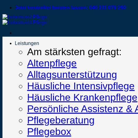
Zum
Jetzt kostenfrei beraten lassen: 040 211 079 290
Inhalt
springen
Leistungen
Am stärksten gefragt:
Altenpflege
Alltagsunterstützung
Häusliche Intensivpflege
Häusliche Krankenpflege
Persönliche Assistenz & 
Pflegeberatung
Pflegebox