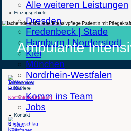
Alle weiteren Leistungen
Einzugsgebiete
Dresden
Fredenbeck | Stade
Hamburg | Norderstedt
Ambulante Intens
Kiel
München
Nordrhein-Westfalen
Über uns
Karriere
Komm ins Team
Kostenfreie Beratung
Jobs
Kontakt
Jetzt
anfragen