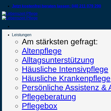
Zum
Jetzt kostenfrei beraten lassen: 040 211 079 290
Inhalt
springen
Leistungen
Am stärksten gefragt:
Altenpflege
Alltagsunterstützung
Häusliche Intensivpflege
Häusliche Krankenpflege
Persönliche Assistenz & 
Pflegeberatung
Pflegebox