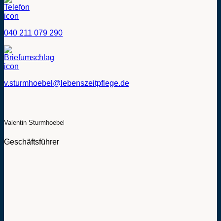
040 211 079 290
v.sturmhoebel@lebenszeitpflege.de
Valentin Sturmhoebel
Geschäftsführer