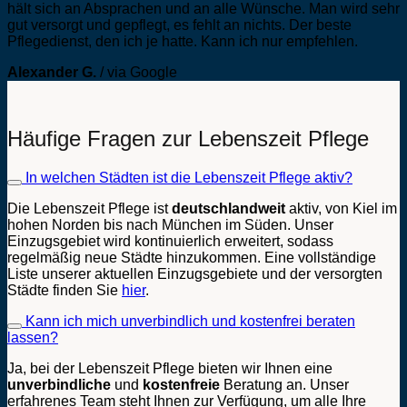
hält sich an Absprachen und an alle Wünsche. Man wird sehr
gut versorgt und gepflegt, es fehlt an nichts. Der beste
Pflegedienst, den ich je hatte. Kann ich nur empfehlen.
Alexander G.
/
via Google
Häufige Fragen zur Lebenszeit Pflege
In welchen Städten ist die Lebenszeit Pflege aktiv?
Die Lebenszeit Pflege ist
deutschlandweit
aktiv, von Kiel im
hohen Norden bis nach München im Süden. Unser
Einzugsgebiet wird kontinuierlich erweitert, sodass
regelmäßig neue Städte hinzukommen. Eine vollständige
Liste unserer aktuellen Einzugsgebiete und der versorgten
Städte finden Sie
hier
.
Kann ich mich unverbindlich und kostenfrei beraten
lassen?
Ja, bei der Lebenszeit Pflege bieten wir Ihnen eine
unverbindliche
und
kostenfreie
Beratung an. Unser
erfahrenes Team steht Ihnen zur Verfügung, um alle Ihre