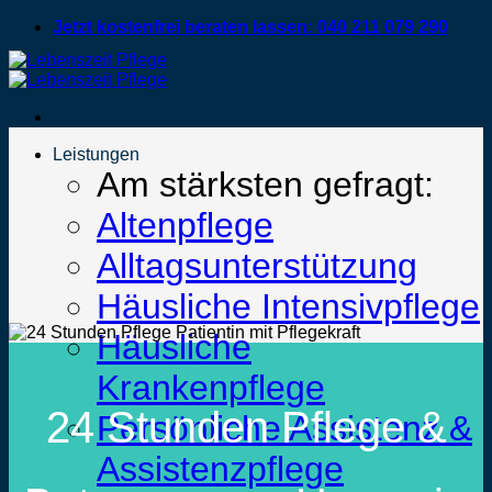
Zum
Jetzt kostenfrei beraten lassen: 040 211 079 290
Inhalt
springen
Leistungen
Am stärksten gefragt:
Altenpflege
Alltagsunterstützung
Häusliche Intensivpflege
Häusliche
Krankenpflege
24 Stunden Pflege &
Persönliche Assistenz &
Assistenzpflege