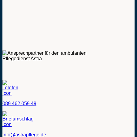
089 462 059 49
info@astrapflege.de