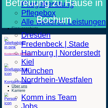
Betreuung zu Hause in
Pflegeberatung
Pflegebox
Bochum
Alle weiteren Leistungen
Einzugsgebiete
Dresden
Fredenbeck | Stade
Hamburg | Norderstedt
Kostenfreie Beratung
Kiel
München
Nordrhein-Westfalen
Kontaktformular
Über uns
Karriere
Komm ins Team
Jobs