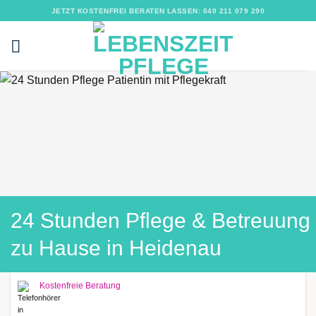
Zum
JETZT KOSTENFREI BERATEN LASSEN: 040 211 079 290
Inhalt
springen
24 Stunden Pflege & Betreuung
zu Hause in Heidenau
Kostenfreie Beratung