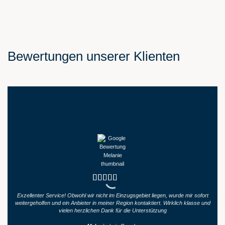
Bewertungen unserer Klienten
Exzellenter Service! Obwohl wir nicht im Einzugsgebiet liegen, wurde mir sofort
K
weitergeholfen und ein Anbieter in meiner Region kontaktiert. Wirklich klasse und
vielen herzlichen Dank für die Unterstützung