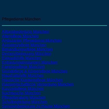
Pflegedienst München
Alltagsbegleitung München
Altenpflege
München
Ambulanter Pflegedienst
München
Assistenzpflege
München
Behandlungspflege
München
Demenzbetreuung
München
Einkaufshilfe
München
Entlastungsleistungen
München
Familienpflege
München
Grundpflege & Körperpflege
München
Haushaltshilfe
München
Häusliche Krankenpflege
München
Hauswirtschaftliche Versorgung
München
Kurzzeitpflege
München
Nachtwache
München
Pflegeberatung
München
Schulbegleitung
München
Seniorenbetreuung zu Hause
München