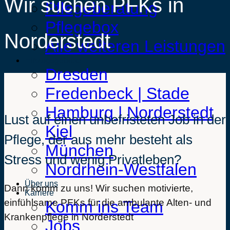
Wir suchen PFKs in
Pflegeberatung
Pflegebox
Norderstedt
Alle weiteren Leistungen
Einzugsgebiete
Dresden
Fredenbeck | Stade
Hamburg | Norderstedt
Lust auf einen unbefristeten Job in der
Kiel
Pflege, der aus mehr besteht als
München
Stress und wenig Privatleben?
Nordrhein-Westfalen
Über uns
Dann komm zu uns! Wir suchen motivierte,
Karriere
einfühlsame PFKs für die ambulante Alten- und
Komm ins Team
Krankenpflege in Norderstedt
Jobs