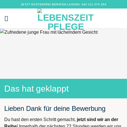
Zum
JETZT KOSTENFREI BERATEN LASSEN: 040 211 079 290
Inhalt
springen
Das hat geklappt
Lieben Dank für deine Bewerbung
Du hast den ersten Schritt gemacht,
jetzt sind wir an der
Reihe
! Innerhalb der nächsten 72 Stunden werden wir uns