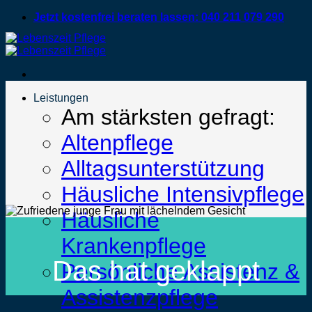
Zum
Jetzt kostenfrei beraten lassen: 040 211 079 290
Inhalt
springen
Leistungen
Am stärksten gefragt:
Altenpflege
Alltagsunterstützung
Häusliche Intensivpflege
Häusliche
Krankenpflege
Das hat geklappt
Persönliche Assistenz &
Assistenzpflege