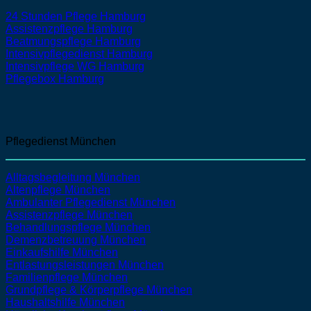
24 Stunden Pflege Hamburg
Assistenzpflege Hamburg
Beatmungspflege Hamburg
Intensivpflegedienst Hamburg
Intensivpflege WG Hamburg
Pflegebox Hamburg
Pflegedienst München
Alltagsbegleitung München
Altenpflege
München
Ambulanter Pflegedienst
München
Assistenzpflege
München
Behandlungspflege
München
Demenzbetreuung
München
Einkaufshilfe
München
Entlastungsleistungen
München
Familienpflege
München
Grundpflege & Körperpflege
München
Haushaltshilfe
München