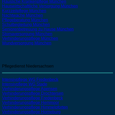
Häusliche Krankenpflege
München
Hauswirtschaftliche Versorgung
München
Kurzzeitpflege
München
Nachtwache
München
Pflegeberatung
München
Schulbegleitung
München
Seniorenbetreuung zu Hause
München
Stomaversorgung
München
Verhinderungspflege
München
Wundversorgung
München
Pflegedienst Niedersachsen
Intensivpflege WG Fredenbeck
Intensivpflege WG Stade
Verhinderungspflege Apensen
Verhinderungspflege Drochtersen
Verhinderungspflege Fredenbeck
Verhinderungspflege Hemmoor
Verhinderungspflege Himmelpforten
Verhinderungspflege Horneburg