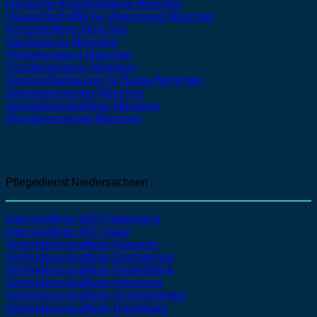
Häusliche Krankenpflege
München
Hauswirtschaftliche Versorgung
München
Kurzzeitpflege
München
Nachtwache
München
Pflegeberatung
München
Schulbegleitung
München
Seniorenbetreuung zu Hause
München
Stomaversorgung
München
Verhinderungspflege
München
Wundversorgung
München
Pflegedienst Niedersachsen
Intensivpflege WG Fredenbeck
Intensivpflege WG Stade
Verhinderungspflege Apensen
Verhinderungspflege Drochtersen
Verhinderungspflege Fredenbeck
Verhinderungspflege Hemmoor
Verhinderungspflege Himmelpforten
Verhinderungspflege Horneburg