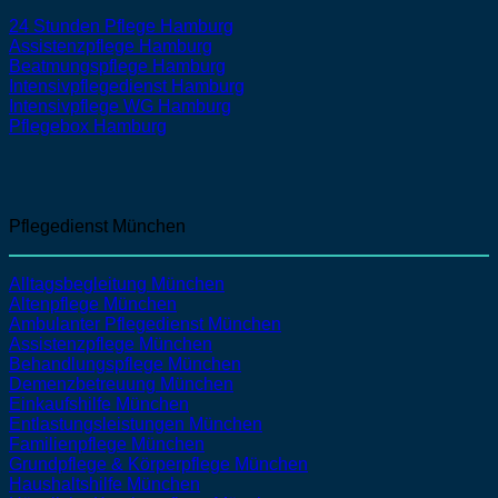
24 Stunden Pflege Hamburg
Assistenzpflege Hamburg
Beatmungspflege Hamburg
Intensivpflegedienst Hamburg
Intensivpflege WG Hamburg
Pflegebox Hamburg
Pflegedienst München
Alltagsbegleitung München
Altenpflege
München
Ambulanter Pflegedienst
München
Assistenzpflege
München
Behandlungspflege
München
Demenzbetreuung
München
Einkaufshilfe
München
Entlastungsleistungen
München
Familienpflege
München
Grundpflege & Körperpflege
München
Haushaltshilfe
München