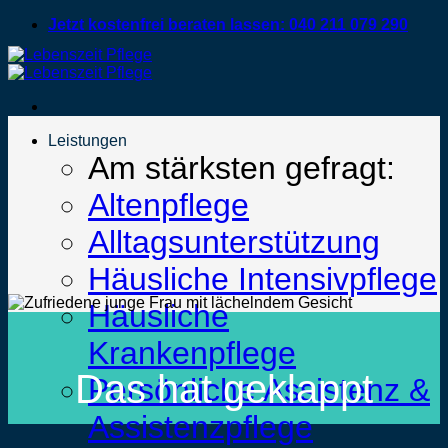
Zum
Jetzt kostenfrei beraten lassen: 040 211 079 290
Inhalt
springen
Leistungen
Am stärksten gefragt:
Altenpflege
Alltagsunterstützung
Häusliche Intensivpflege
Häusliche
Krankenpflege
Das hat geklappt
Persönliche Assistenz &
Assistenzpflege